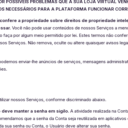
R POSSÍVEIS PROBLEMAS QUE A SUA LOJA VIRTUAL VEN
S NECESSÁRIOS PARA A PLATAFORMA FUNCIONAR CORR
confere a propriedade sobre direitos de propriedade intel
ssar.
Você não pode usar conteúdos de nossos Serviços a men
 o faça por algum meio permitido por lei. Estes termos não confe
sos Serviços. Não remova, oculte ou altere quaisquer avisos lega
podemos enviar-lhe anúncios de serviços, mensagens administra
ões.
tilizar nossos Serviços, conforme discriminado abaixo.
o deve manter a senha em sigilo.
A atividade realizada na Cont
omendamos que a senha da Conta seja reutilizada em aplicativos
a sua senha ou Conta, o Usuário deve alterar sua senha.