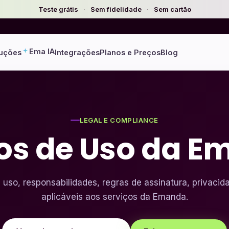
Teste grátis
·
Sem fidelidade
·
Sem cartão
Ema IA
uções
Integrações
Planos e Preços
Blog
LEGAL E COMPLIANCE
os de Uso da E
uso, responsabilidades, regras de assinatura, privacida
aplicáveis aos serviços da Emanda.