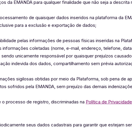
iços da EMANDA para qualquer finalidade que não seja a descrita
processamento de quaisquer dados inseridos na plataforma da E
nclusive para a exclusão e exportação de dados;
bilidade pelas informações de pessoas físicas inseridas na Pla
nformações coletadas (nome, e-mail, endereço, telefone, data
 sendo unicamente responsável por quaisquer prejuízos causados
ização indevida dos dados, compartilhamento sem prévia autorizaç
mações sigilosas obtidas por meio da Plataforma, sob pena de ap
tos sofridos pela EMANDA, sem prejuízo das demais indenizaçõe
 o processo de registro, discriminadas na
Política de Privacidade
eriodicamente seus dados cadastrais para garantir que estejam se