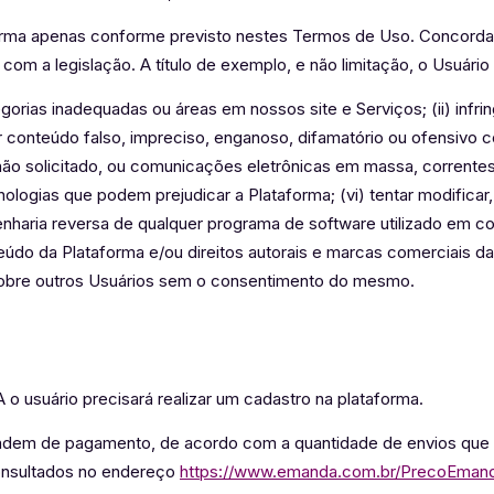
orma apenas conforme previsto nestes Termos de Uso. Concord
 com a legislação. A título de exemplo, e não limitação, o Usuár
gorias inadequadas ou áreas em nossos site e Serviços; (ii) infringi
star conteúdo falso, impreciso, enganoso, difamatório ou ofensivo 
am não solicitado, ou comunicações eletrônicas em massa, corrent
cnologias que podem prejudicar a Plataforma; (vi) tentar modificar, 
haria reversa de qualquer programa de software utilizado em con
nteúdo da Plataforma e/ou direitos autorais e marcas comerciais da
sobre outros Usuários sem o consentimento do mesmo.
o usuário precisará realizar um cadastro na plataforma.
em de pagamento, de acordo com a quantidade de envios que v
onsultados no endereço
https://www.emanda.com.br/PrecoEman