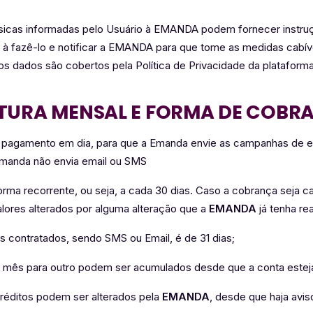
físicas informadas pelo Usuário à EMANDA podem fornecer instr
o à fazê-lo e notificar a EMANDA para que tome as medidas cabí
s dados são cobertos pela Política de Privacidade da platafor
ATURA MENSAL E FORMA DE COBR
om pagamento em dia, para que a Emanda envie as campanhas de
Emanda não envia email ou SMS
orma recorrente, ou seja, a cada 30 dias. Caso a cobrança seja c
alores alterados por alguma alteração que a
EMANDA
já tenha re
os contratados, sendo SMS ou Email, é de 31 dias;
mês para outro podem ser acumulados desde que a conta esteja
réditos podem ser alterados pela
EMANDA
, desde que haja avis